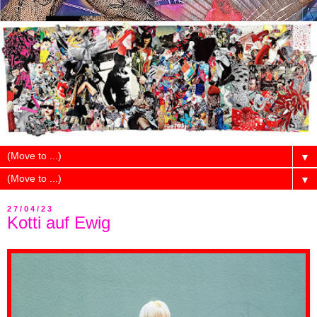
▼
▼
27/04/23
Kotti auf Ewig