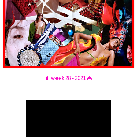
🧳 ⱳҽҽƙ 28 - 2021 👜