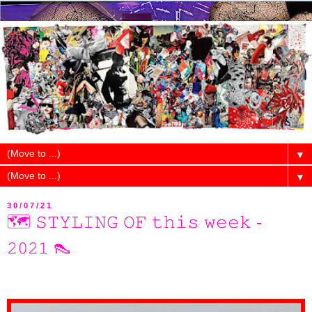
▼
▼
30/07/21
🗺 𝚂𝚃𝚈𝙻𝙸𝙽𝙶 𝙾𝙵 𝚝𝚑𝚒𝚜 𝚠𝚎𝚎𝚔 -
𝟸𝟶𝟸𝟷 👠