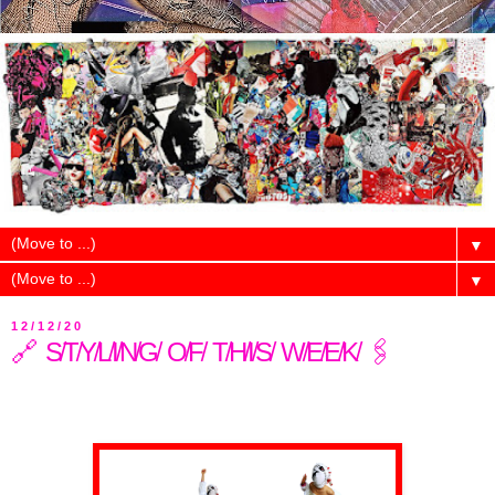
▼
▼
12/12/20
🔗 S̸T̸Y̸L̸I̸N̸G̸ O̸F̸ T̸H̸I̸S̸ W̸E̸E̸K̸ 🖇