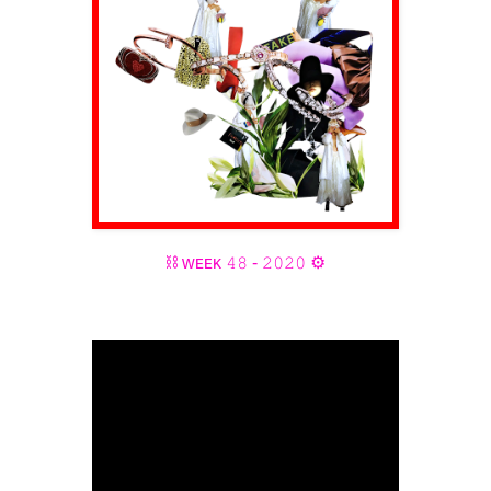
⛓ ᴡᴇᴇᴋ 𝟺𝟾 - 𝟸𝟶𝟸𝟶 ⚙️