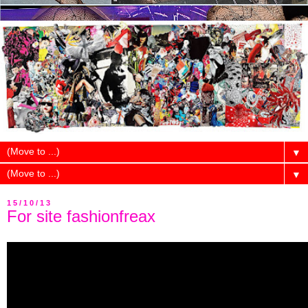
▼
▼
15/10/13
For site fashionfreax