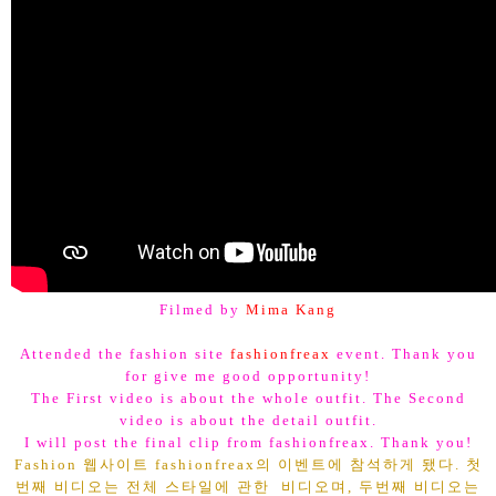
Filmed by
Mima Kang
Attended the fashion site
fashionfreax
event. Thank you
for give me good opportunity!
The First video is about the whole outfit. The Second
video is about the detail outfit.
I will post the final clip from fashionfreax. Thank you!
Fashion 웹사이트 fashionfreax의 이벤트에 참석하게 됐다. 첫
번째 비디오는 전체 스타일에 관한 비디오며, 두번째 비디오는