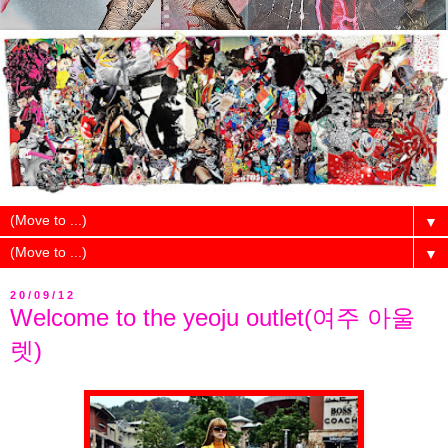
▼
▼
20/09/12
Welcome to the yeoju outlet(여주 아울
렛)